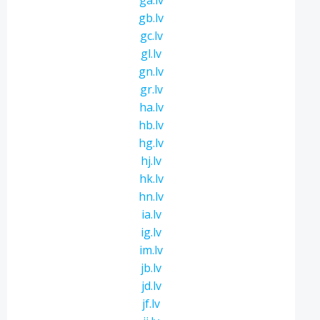
ga.lv
gb.lv
gc.lv
gl.lv
gn.lv
gr.lv
ha.lv
hb.lv
hg.lv
hj.lv
hk.lv
hn.lv
ia.lv
ig.lv
im.lv
jb.lv
jd.lv
jf.lv