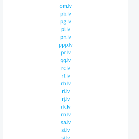
om.lv
pb.lv
pg.lv
pi.lv
pn.lv
ppp.lv
pr.lv
qq.lv
rc.lv
rf.lv
rh.lv
ri.lv
rj.lv
rk.lv
rn.lv
sa.lv
si.lv
sj.lv