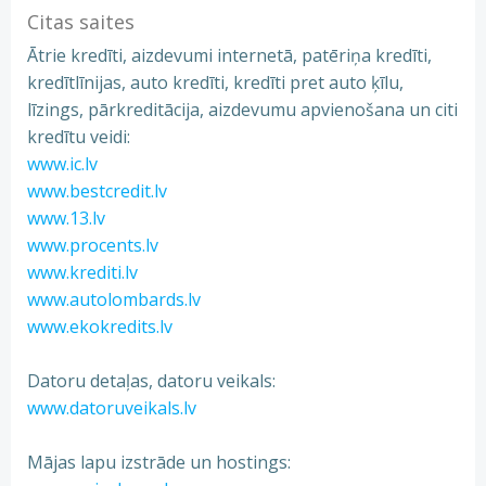
Citas saites
Ātrie kredīti, aizdevumi internetā, patēriņa kredīti,
kredītlīnijas, auto kredīti, kredīti pret auto ķīlu,
līzings, pārkreditācija, aizdevumu apvienošana un citi
kredītu veidi:
www.ic.lv
www.bestcredit.lv
www.13.lv
www.procents.lv
www.krediti.lv
www.autolombards.lv
www.ekokredits.lv
Datoru detaļas, datoru veikals:
www.datoruveikals.lv
Mājas lapu izstrāde un hostings: