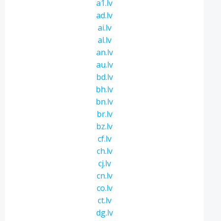
a1.lv
ad.lv
ai.lv
al.lv
an.lv
au.lv
bd.lv
bh.lv
bn.lv
br.lv
bz.lv
cf.lv
ch.lv
cj.lv
cn.lv
co.lv
ct.lv
dg.lv