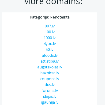
More domains:
Kategorija: Nenoteikta
007.lv
100.lv
1000.lv
4you.lv
50.lv
atdodu.lv
attistiba.lv
augstskolas.lv
baznicas.lv
coupons.lv
dus.lv
forums.lv
idejas.lv
igaunija.lv