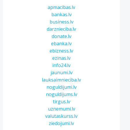
apmacibas.lv
bankas.lv
business.lv
darznieciba.lv
donate.lv
ebanka.lv
ebizness.lv
ezinas.lv
info24.lv
jaunumi.lv
lauksaimnieciba.lv
noguldijumi.lv
noguldijums.lv
tirgus.lv
uznemumi.lv
valutaskurss.lv
ziedojumi.lv