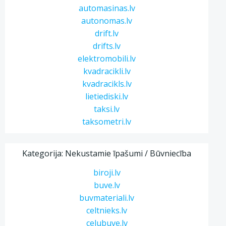
automasinas.lv
autonomas.lv
drift.lv
drifts.lv
elektromobili.lv
kvadracikli.lv
kvadracikls.lv
lietiediski.lv
taksi.lv
taksometri.lv
Kategorija: Nekustamie īpašumi / Būvniecība
biroji.lv
buve.lv
buvmateriali.lv
celtnieks.lv
celubuve.lv