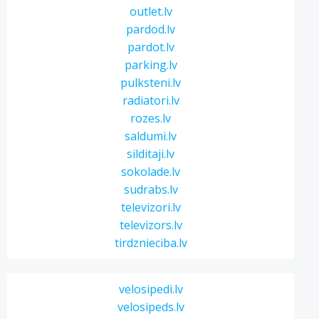
outlet.lv
pardod.lv
pardot.lv
parking.lv
pulksteni.lv
radiatori.lv
rozes.lv
saldumi.lv
silditaji.lv
sokolade.lv
sudrabs.lv
televizori.lv
televizors.lv
tirdznieciba.lv
velosipedi.lv
velosipeds.lv