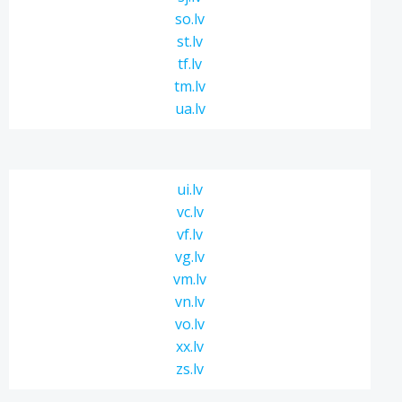
so.lv
st.lv
tf.lv
tm.lv
ua.lv
ui.lv
vc.lv
vf.lv
vg.lv
vm.lv
vn.lv
vo.lv
xx.lv
zs.lv