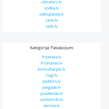
vibrators.lv
vodka.lv
zalesplaveji.lv
zarki.lv
zelts.lv
Kategorija: Pakalpojumi
frizetava.lv
frizetavas.lv
konsultacijas.lv
nagi.lv
pedikirs.lv
piegade.lv
pusdienas.lv
santehniki.lv
service.lv